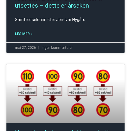
utsettes – dette er årsaken
Samferdselsminister Jon-Ivar Nygård
LES MER »
mai 27, 2026
Ingen kommentarer