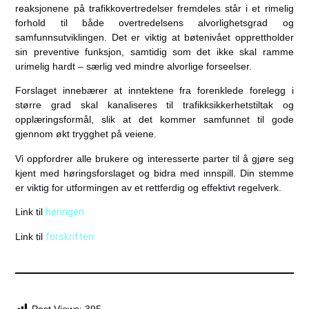
reaksjonene på trafikkovertredelser fremdeles står i et rimelig
forhold til både overtredelsens alvorlighetsgrad og
samfunnsutviklingen. Det er viktig at bøtenivået opprettholder
sin preventive funksjon, samtidig som det ikke skal ramme
urimelig hardt – særlig ved mindre alvorlige forseelser.
Forslaget innebærer at inntektene fra forenklede forelegg i
større grad skal kanaliseres til trafikksikkerhetstiltak og
opplæringsformål, slik at det kommer samfunnet til gode
gjennom økt trygghet på veiene.
Vi oppfordrer alle brukere og interesserte parter til å gjøre seg
kjent med høringsforslaget og bidra med innspill. Din stemme
er viktig for utformingen av et rettferdig og effektivt regelverk.
Link til
høringen
Link til
forskriften
Post Views:
395