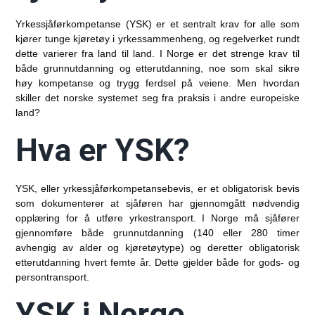
Yrkessjåførkompetanse (YSK) er et sentralt krav for alle som
kjører tunge kjøretøy i yrkessammenheng, og regelverket rundt
dette varierer fra land til land. I Norge er det strenge krav til
både grunnutdanning og etterutdanning, noe som skal sikre
høy kompetanse og trygg ferdsel på veiene. Men hvordan
skiller det norske systemet seg fra praksis i andre europeiske
land?
Hva er YSK?
YSK, eller yrkessjåførkompetansebevis, er et obligatorisk bevis
som dokumenterer at sjåføren har gjennomgått nødvendig
opplæring for å utføre yrkestransport. I Norge må sjåfører
gjennomføre både grunnutdanning (140 eller 280 timer
avhengig av alder og kjøretøytype) og deretter obligatorisk
etterutdanning hvert femte år. Dette gjelder både for gods- og
persontransport.
YSK i Norge