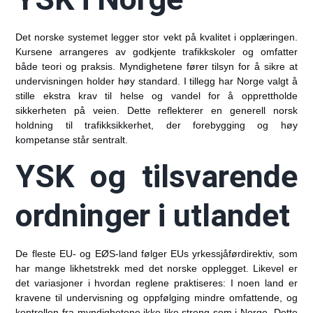
Det norske systemet legger stor vekt på kvalitet i opplæringen.
Kursene arrangeres av godkjente trafikkskoler og omfatter
både teori og praksis. Myndighetene fører tilsyn for å sikre at
undervisningen holder høy standard. I tillegg har Norge valgt å
stille ekstra krav til helse og vandel for å opprettholde
sikkerheten på veien. Dette reflekterer en generell norsk
holdning til trafikksikkerhet, der forebygging og høy
kompetanse står sentralt.
YSK og tilsvarende
ordninger i utlandet
De fleste EU- og EØS-land følger EUs yrkessjåførdirektiv, som
har mange likhetstrekk med det norske opplegget. Likevel er
det variasjoner i hvordan reglene praktiseres: I noen land er
kravene til undervisning og oppfølging mindre omfattende, og
kontrollen fra myndighetene ikke like streng som i Norge. Dette