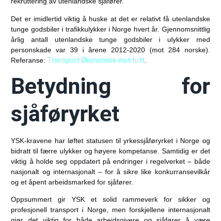
rekruttering av utenlandske sjåfører.
Det er imidlertid viktig å huske at det er relativt få utenlandske
tunge godsbiler i trafikkulykker i Norge hvert år.
Gjennomsnittlig
årlig antall utenlandske tunge godsbiler i ulykker med
personskade var 39 i årene 2012-2020 (mot 284 norske)
.
Referanse:
Transport Økonomisk institutt
.
Betydning for
sjåføryrket
YSK-kravene har løftet statusen til yrkessjåføryrket i Norge og
bidratt til færre ulykker og høyere kompetanse. Samtidig er det
viktig å holde seg oppdatert på endringer i regelverket – både
nasjonalt og internasjonalt – for å sikre like konkurransevilkår
og et åpent arbeidsmarked for sjåfører.
Oppsummert gir YSK et solid rammeverk for sikker og
profesjonell transport i Norge, men forskjellene internasjonalt
gjør det viktig for både arbeidsgivere og sjåfører å være