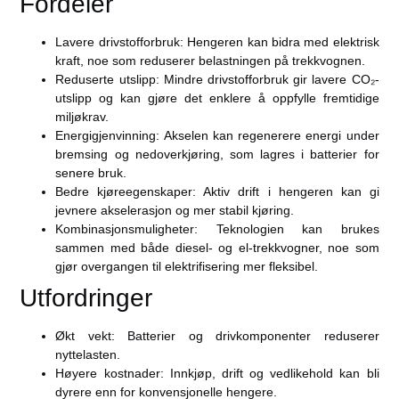
Fordeler
Lavere drivstofforbruk:
Hengeren kan bidra med elektrisk
kraft, noe som reduserer belastningen på trekkvognen.
Reduserte utslipp:
Mindre drivstofforbruk gir lavere CO₂-
utslipp og kan gjøre det enklere å oppfylle fremtidige
miljøkrav.
Energigjenvinning:
Akselen kan regenerere energi under
bremsing og nedoverkjøring, som lagres i batterier for
senere bruk.
Bedre kjøreegenskaper:
Aktiv drift i hengeren kan gi
jevnere akselerasjon og mer stabil kjøring.
Kombinasjonsmuligheter:
Teknologien kan brukes
sammen med både diesel- og el-trekkvogner, noe som
gjør overgangen til elektrifisering mer fleksibel.
Utfordringer
Økt vekt:
Batterier og drivkomponenter reduserer
nyttelasten.
Høyere kostnader:
Innkjøp, drift og vedlikehold kan bli
dyrere enn for konvensjonelle hengere.