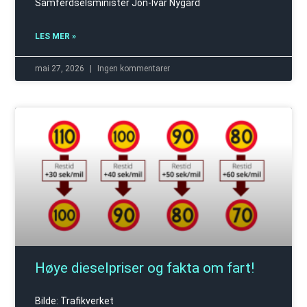
Samferdselsminister Jon-Ivar Nygård
LES MER »
mai 27, 2026
Ingen kommentarer
Høye dieselpriser og fakta om fart!
Bilde: Trafikverket